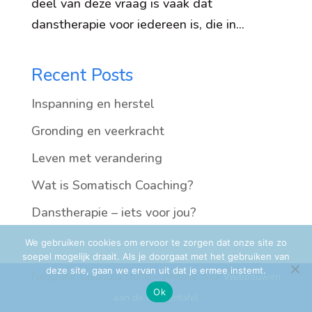
deel van deze vraag is vaak dat
danstherapie voor iedereen is, die in...
Recent Posts
Inspanning en herstel
Gronding en veerkracht
Leven met verandering
Wat is Somatisch Coaching?
Danstherapie – iets voor jou?
We gebruiken cookies om ervoor te zorgen dat onze site zo
soepel mogelijk draait. Als je doorgaat met het gebruiken van
deze site, gaan we ervan uit dat je ermee instemt.
Fotografie: Cleo Julia Mullis – Website door
Webbouwen
Ok
aan de Keukentafel