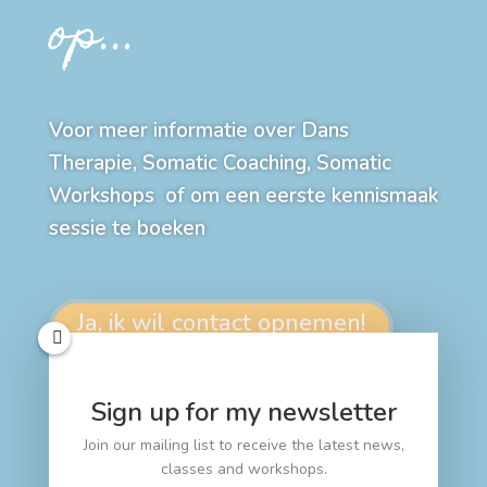
op...
Voor meer informatie over Dans
Therapie, Somatic Coaching, Somatic
Workshops of om een eerste kennismaak
sessie te boeken
Ja, ik wil contact opnemen!
Katharina Conradi
Sign up for my newsletter
06 27070906
Join our mailing list to receive the latest news,
classes and workshops.
katharinaconradi@gmail.com